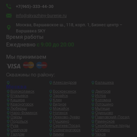
+7(965)-333-44-30
info@skvazhiny-burenie.ru
Москва, Варшавское ш., 118, корп. 1, Бизнес центр –
Варшавка SKY
Время работы
Ежедневно
с 9:00 до 20:00
Мы принимаем
Скважины по району:
Александров
Балашиха
Москва
Волоколамск
Воскресенск
Дмитров
Егорьевск
Зарайск
Истра
Кашира
Клин
Коломна
Красногорск
Видное
Лотошино
Люберцы
Можайск
Мытищи
Наро-Фоминск
Ногинск
Одинцово
Озёры
Орехово-Зуево
Павловский-Посад
Подольск
Пушкино
Раменское
Руза
Сергиев Посад
Серебряные пруды
Серпухов
Солнечногорск
Ступино
Талдом
Химки
Чехов