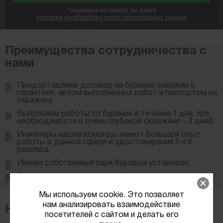
*
Нажимая на кнопку, вы даете
согласие на обработку своих персональных данных
Преимущества сотрудничества с
нами
Предоставляем договор на бурение скважин с
гарантией, актом выполненных работ и паспортом на
скважину.
Выполняем работы по бурение в течение 1 дня, при
необходимости в очень глубокой скважине – 2 дней.
Инженеры нашей команды имеют большой опыт
работы в данной сфере и удостоверения 5 и 6
разряда.
Имеем собственный парк буровых установок.
Предлагаем материалы и оборудование высокой
надежности со сроком работы до 50 лет.
Мы используем cookie. Это позволяет
нам анализировать взаимодействие
Наши услуги
посетителей с сайтом и делать его