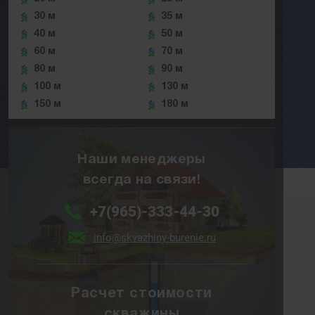
30 м
35 м
40 м
50 м
60 м
70 м
80 м
90 м
100 м
130 м
150 м
180 м
Наши менеджеры
всегда на связи!
+7(965)-333-44-30
info@skvazhiny-burenie.ru
Расчет стоимости
скважины