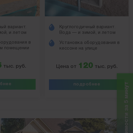
ый вариант.
Круглогодичный вариант.
ой, и летом
Вода — и зимой, и летом
борудования в
Установка оборудования в
м помещении
кессоне на улице
5
120
тыс. руб.
Цена от
тыс. руб.
Расчет стоимости за 5 минут
бнее
подробнее