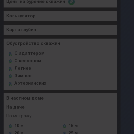
Цены на бурение скважин
Калькулятор
Карта глубин
Обустройство скважин
C адаптером
C кессоном
Летнее
Зимнее
Артезианских
В частном доме
На даче
По метражу
10 м
15 м
20 м
25 м