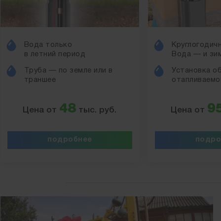
Вода только
Круглогодичн
в летний период
Вода — и зим
Труба — по земле или в
Установка о
траншее
отапливаемо
48
9
Цена от
тыс. руб.
Цена от
подробнее
подро