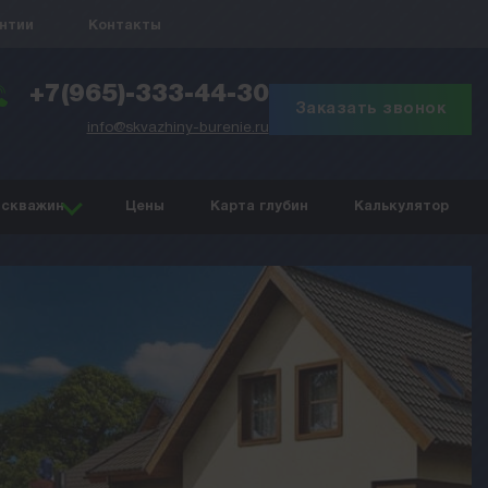
антии
Контакты
+7(965)-333-44-30
Заказать звонок
info@skvazhiny-burenie.ru
 скважин
Цены
Карта глубин
Калькулятор