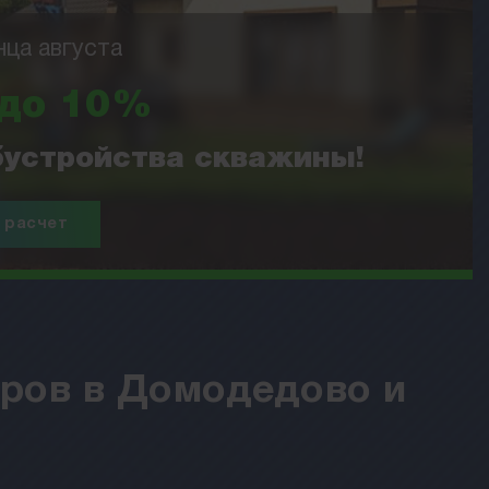
нца августа
 до 10%
обустройства скважины!
 расчет
тров в Домодедово и