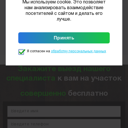
Мы используем cookie. Это позволяет
нам анализировать взаимодействие
25 м
72 500 руб. + фильтр 15 000 руб.
посетителей с сайтом и делать его
лучше.
30 м
87 000 руб. + фильтр 15 000 руб.
35 м
101 500 руб. + фильтр 15 000 руб.
40 м
116 000 руб. + фильтр 15 000 руб.
50 м
145 000 руб. + фильтр 15 000 руб.
Я согласен на
обработку персональных данных
Закажите выезд нашего
специалиста
к вам на участок
совершенно
бесплатно